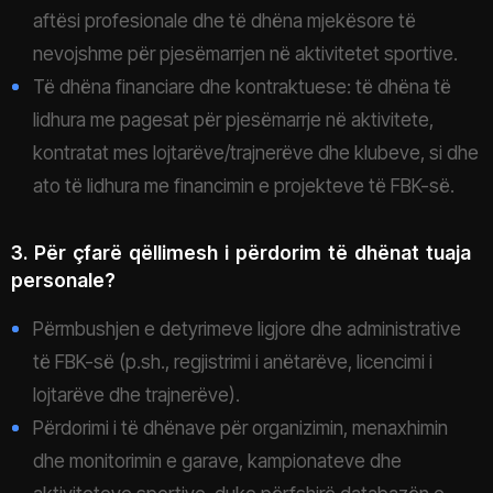
aftësi profesionale dhe të dhëna mjekësore të
nevojshme për pjesëmarrjen në aktivitetet sportive.
Të dhëna financiare dhe kontraktuese: të dhëna të
lidhura me pagesat për pjesëmarrje në aktivitete,
kontratat mes lojtarëve/trajnerëve dhe klubeve, si dhe
ato të lidhura me financimin e projekteve të FBK-së.
3. Për çfarë qëllimesh i përdorim të dhënat tuaja
personale?
Përmbushjen e detyrimeve ligjore dhe administrative
të FBK-së (p.sh., regjistrimi i anëtarëve, licencimi i
lojtarëve dhe trajnerëve).
Përdorimi i të dhënave për organizimin, menaxhimin
dhe monitorimin e garave, kampionateve dhe