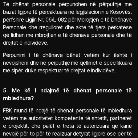
Të dhënat personale përpunohen në përputhje me
bazat ligjore të përcaktuara në legjislacionin e Kosovës,
përfshirë Ligjin Nr. 06/L-082 për Mbrojtjen e të Dhënave
Personale dhe rregulloret dhe akte të tjera përkatëse
që lidhen me mbrojtjen e të dhënave personale dhe të
drejtat e individëve.
Përpunimi i të dhënave bëhet vetëm kur është i
nevojshëm dhe në përputhje me qëllimet e specifikuara
më sipër, duke respektuar të drejtat e individëve.
5. Me kë i ndajmë të dhënat personale të
mbledhura?
FBK mund të ndajë të dhënat personale të mbledhura
vetëm me autoritetet kompetente të shtetit, partnerët
e projektit, dhe palët e treta të autorizuara që kanë
nevojë për to për të realizuar detyrat ligjore ose për të