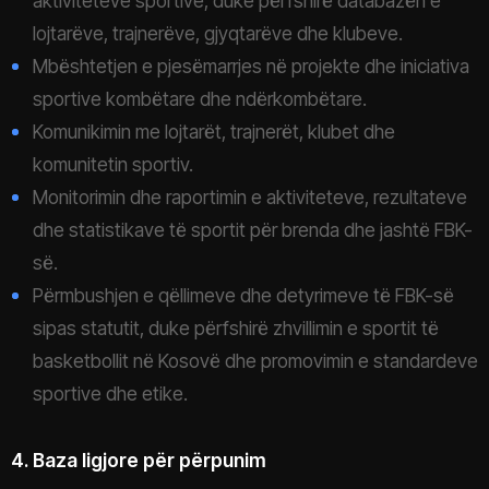
aktiviteteve sportive, duke përfshirë databazën e
lojtarëve, trajnerëve, gjyqtarëve dhe klubeve.
Mbështetjen e pjesëmarrjes në projekte dhe iniciativa
sportive kombëtare dhe ndërkombëtare.
Komunikimin me lojtarët, trajnerët, klubet dhe
komunitetin sportiv.
Monitorimin dhe raportimin e aktiviteteve, rezultateve
dhe statistikave të sportit për brenda dhe jashtë FBK-
së.
Përmbushjen e qëllimeve dhe detyrimeve të FBK-së
sipas statutit, duke përfshirë zhvillimin e sportit të
basketbollit në Kosovë dhe promovimin e standardeve
sportive dhe etike.
4. Baza ligjore për përpunim