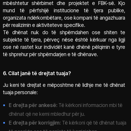
mbështetur shërbimet dhe projektet e FBK-së. Kjo
mund të përfshijë institucione të tjera publike,
organizata ndërkombëtare, ose kompani të angazhuara
për realizimin e aktiviteteve specifike.
Të dhënat nuk do të shpërndahen ose shiten te
subjekte të tjera, përveç nëse është kërkuar nga ligji
ose në rastet kur individët kanë dhënë pëlqimin e tyre
të shprehur për shpërndarjen e të dhënave.
6. Cilat janë të drejtat tuaja?
Ju keni të drejtat e mëposhtme në lidhje me të dhënat
tuaja personale:
E drejta për ankesë:
Të kërkoni informacion mbi të
dhënat që ne kemi mbledhur për ju.
E drejta për korrigjim:
Të kërkoni që të dhënat tuaja