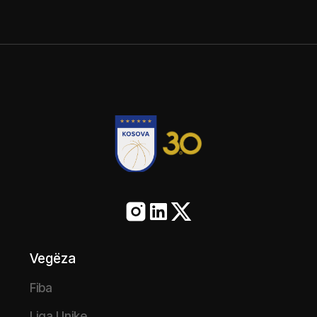
Vegëza
Fiba
Liga Unike