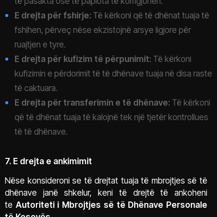
të pasakta ose të paplota të korrigjohen.
E drejta për fshirje:
Të kërkoni që të dhënat tuaja të
fshihen, përveç nëse ekzistojnë arsye ligjore për
ruajtjen e tyre.
E drejta për kufizim të përpunimit:
Të kërkoni
kufizimin e përdorimit të të dhënave tuaja në disa raste
të caktuara.
E drejta për transferimin e të dhënave:
Të kërkoni
që të dhënat tuaja të kalojnë tek një tjetër kontrollues
të të dhënave.
7. E drejta e ankimimit
Nëse konsideroni se të drejtat tuaja të mbrojtjes së të
dhënave janë shkelur, keni të drejtë të ankoheni
te
Autoriteti i Mbrojtjes së të Dhënave Personale
të Kosovës
.