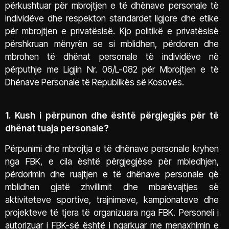
përkushtuar për mbrojtjen e të dhënave personale të
individëve dhe respekton standardet ligjore dhe etike
për mbrojtjen e privatësisë. Kjo politikë e privatësisë
përshkruan mënyrën se si mblidhen, përdoren dhe
mbrohen të dhënat personale të individëve në
përputhje me Ligjin Nr. 06/L-082 për Mbrojtjen e të
Dhënave Personale të Republikës së Kosovës.
1. Kush i përpunon dhe është përgjegjës për të
dhënat tuaja personale?
Përpunimi dhe mbrojtja e të dhënave personale kryhen
nga FBK, e cila është përgjegjëse për mbledhjen,
përdorimin dhe ruajtjen e të dhënave personale që
mblidhen gjatë zhvillimit dhe mbarëvajtjes së
aktiviteteve sportive, trajnimeve, kampionateve dhe
projekteve të tjera të organizuara nga FBK. Personeli i
autorizuar i FBK-së është i ngarkuar me menaxhimin e