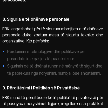
8. Siguria e të dhënave personale
FBK
angazhohet për të siguruar mbrojtjen e të dhënave
personale duke zbatuar masa të sigurta teknike dhe
organizative. Kjo përfshin:
Përdorimin e teknologjive dhe politikave për
parandalimin e qasjes të paautorizuar.
Sigurimin që të dhënat ruhen në mënyrë të sigurt dhe
të paprekura nga ndryshimi, humbja, ose shkatërrimi.
9. Përditësimi i Politikës së Privatësisë
FBK mund të përditësojë këtë politikë të privatësisë për
të pasqyruar ndryshimet ligjore, rregullore ose praktikat