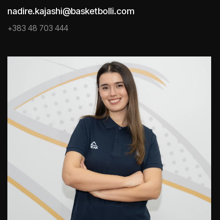
nadire.kajashi@basketbolli.com
+383 48 703 444