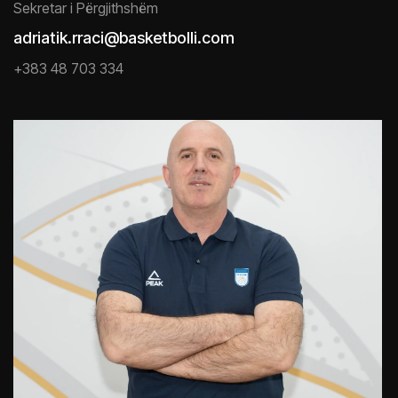
Sekretar i Përgjithshëm
adriatik.rraci@basketbolli.com
+383 48 703 334