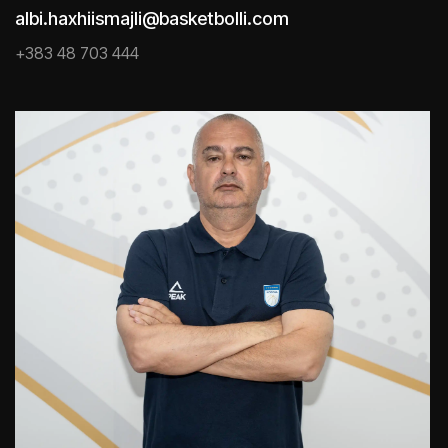
albi.haxhiismajli@basketbolli.com
+383 48 703 444