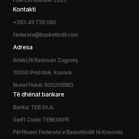
FIBA Eurobasket 2025
Kontakti
+383 49 738 080
federata@basketbolli.com
Adresa
Arbëri,Rr.Radovan Zogoviq
10000 Prishtinë, Kosovë
Numri Fiskal: 600206983
Të dhënat bankare
Banka: TEB Sh.A.
Swift Code: TEBKXKPR
Përfituesi: Federata e Basketbollit të Kosovës