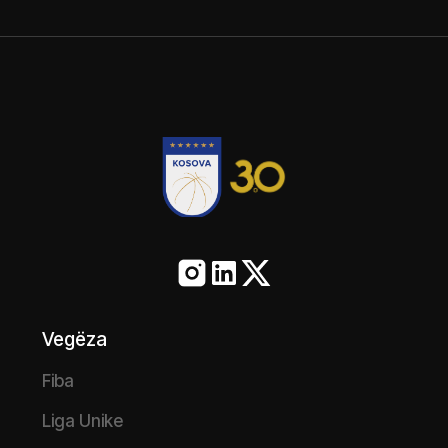
Vegëza
Fiba
Liga Unike