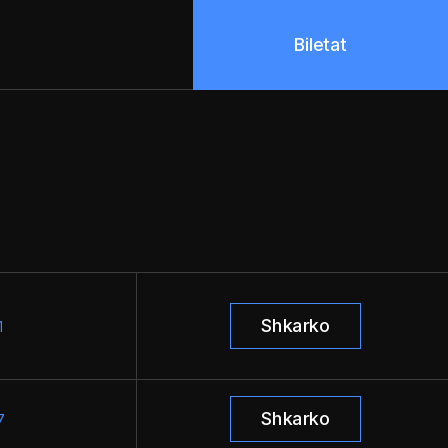
Biletat
Shkarko
1
Shkarko
7