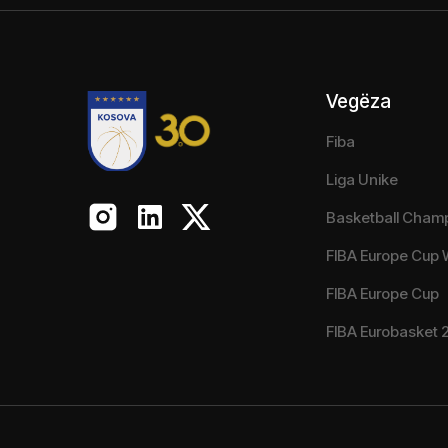
Vegëza
Fiba
Liga Unike
Basketball Cham
FIBA Europe Cup
FIBA Europe Cup
FIBA Eurobasket 