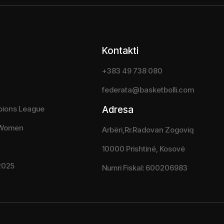
Kontakti
+383 49 738 080
federata@basketbolli.com
pions League
Adresa
 Women
Arbëri,Rr.Radovan Zogoviq
10000 Prishtinë, Kosovë
2025
Numri Fiskal: 600206983