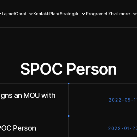
Lajmet
Garat
Kontakti
Plani Strategjik
Programet Zhvillimore
SPOC Person
signs an MOU with
2022-05-1
SPOC Person
2022-01-2