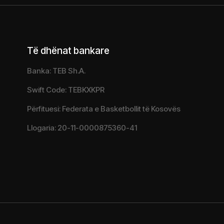
Të dhënat bankare
Banka: TEB Sh.A.
Swift Code: TEBKXKPR
Përfituesi: Federata e Basketbollit të Kosovës
Llogaria: 20-11-0000875360-41