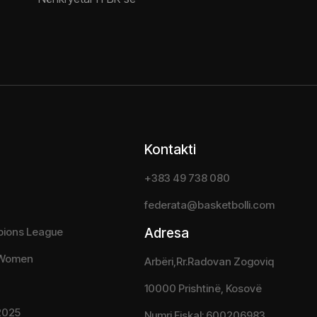
Kontakti
+383 49 738 080
federata@basketbolli.com
pions League
Adresa
 Women
Arbëri,Rr.Radovan Zogoviq
10000 Prishtinë, Kosovë
2025
Numri Fiskal: 600206983