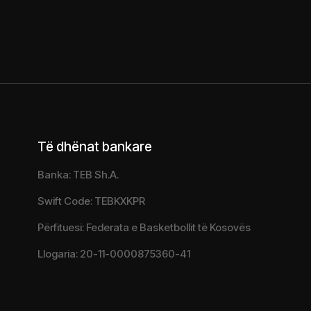
Të dhënat bankare
Banka: TEB Sh.A.
Swift Code: TEBKXKPR
Përfituesi: Federata e Basketbollit të Kosovës
Llogaria: 20-11-0000875360-41