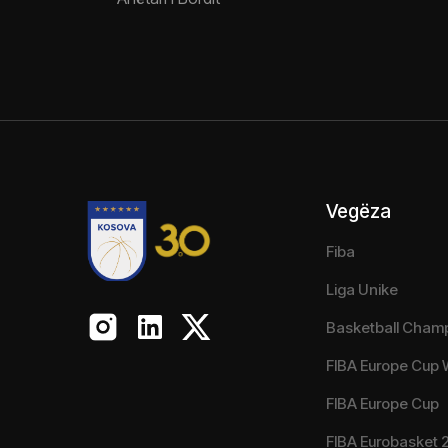
Vegëza
Fiba
Liga Unike
Basketball Cham
FIBA Europe Cup
FIBA Europe Cup
FIBA Eurobasket 