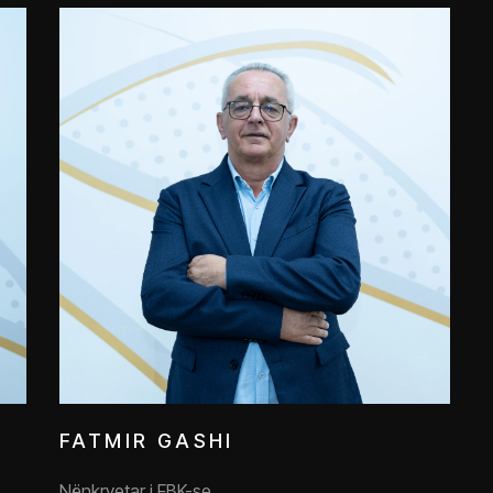
FATMIR GASHI
Nënkryetar i FBK-se