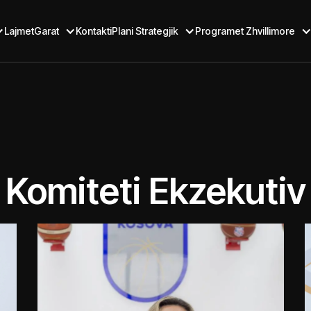
Lajmet
Garat
Kontakti
Plani Strategjik
Programet Zhvillimore
Komiteti Ekzekutiv