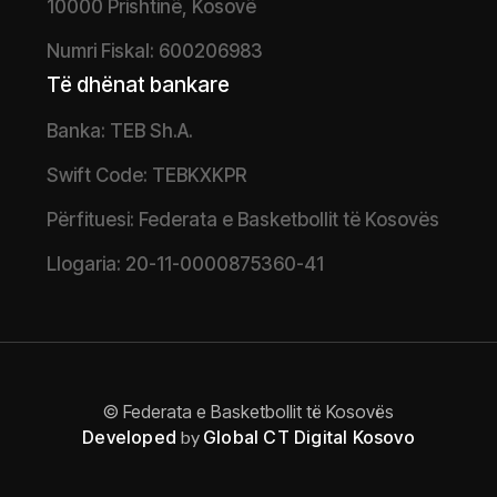
10000 Prishtinë, Kosovë
Numri Fiskal: 600206983
Të dhënat bankare
Banka: TEB Sh.A.
Swift Code: TEBKXKPR
Përfituesi: Federata e Basketbollit të Kosovës
Llogaria: 20-11-0000875360-41
© Federata e Basketbollit të Kosovës
Developed
by
Global CT Digital Kosovo