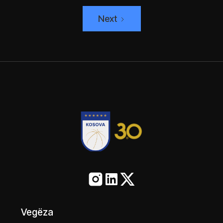
Next
Vegëza