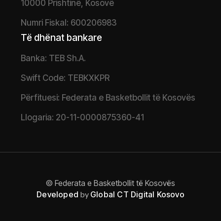
10000 Prishtinë, Kosovë
Numri Fiskal: 600206983
Të dhënat bankare
Banka: TEB Sh.A.
Swift Code: TEBKXKPR
Përfituesi: Federata e Basketbollit të Kosovës
Llogaria: 20-11-0000875360-41
© Federata e Basketbollit të Kosovës
Developed
by
Global CT Digital Kosovo