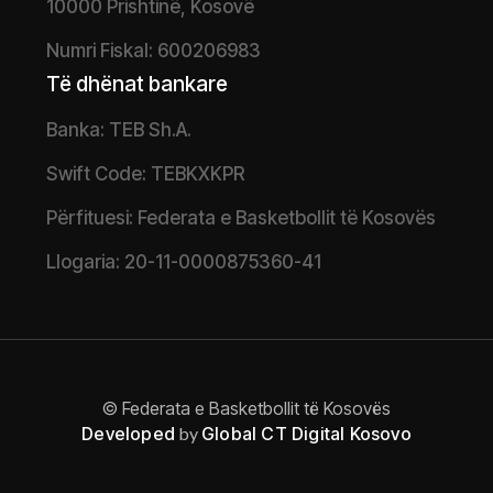
10000 Prishtinë, Kosovë
Numri Fiskal: 600206983
Të dhënat bankare
Banka: TEB Sh.A.
Swift Code: TEBKXKPR
Përfituesi: Federata e Basketbollit të Kosovës
Llogaria: 20-11-0000875360-41
© Federata e Basketbollit të Kosovës
Developed
by
Global CT Digital Kosovo