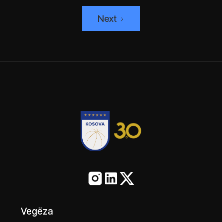
Next
Vegëza